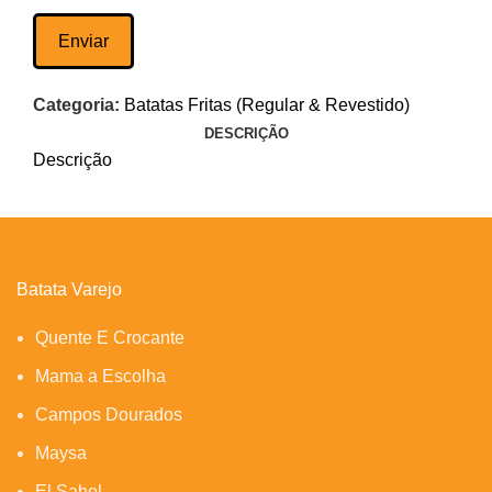
Categoria:
Batatas Fritas (Regular & Revestido)
DESCRIÇÃO
Descrição
Batata Varejo
Quente E Crocante
Mama a Escolha
Campos Dourados
Maysa
El Sahel