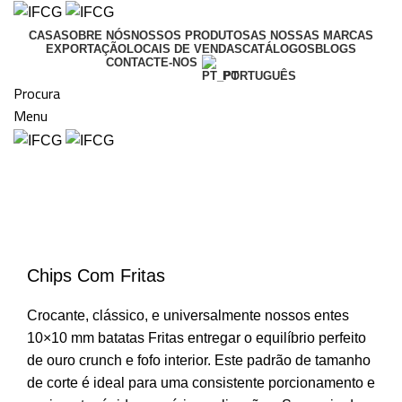
CASA
SOBRE NÓS
NOSSOS PRODUTOS
AS NOSSAS MARCAS
EXPORTAÇÃO
LOCAIS DE VENDAS
CATÁLOGOS
BLOGS
CONTACTE-NOS
PORTUGUÊS
Procura
Menu
Clique para ampliar
Chips Com Fritas
Crocante, clássico, e universalmente nossos entes
10×10 mm batatas Fritas entregar o equilíbrio perfeito
de ouro crunch e fofo interior. Este padrão de tamanho
de corte é ideal para uma consistente porcionamento e