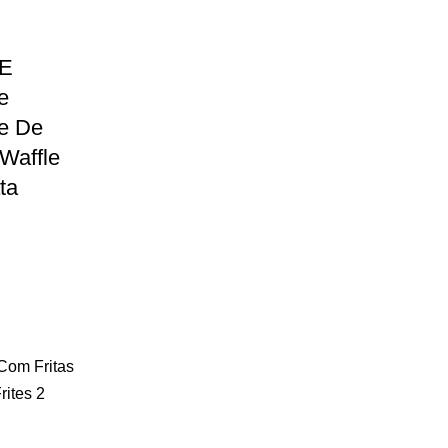
 E
e
e De
 Waffle
ta