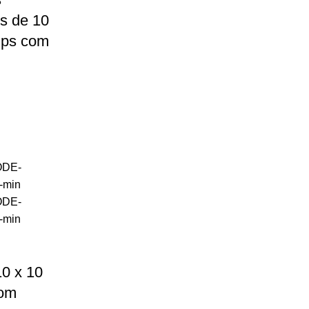
s de 10
ips com
0 x 10
com