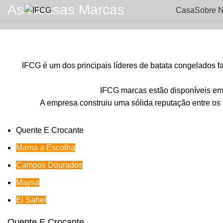
As Nossas Marcas
Casa
Sobre 
IFCG é um dos principais líderes de batata congelados f
IFCG marcas estão disponíveis em 
A empresa construiu uma sólida reputação entre os 
Quente E Crocante
Mama a Escolha
Campos Dourados
Maysa
El Sahel
Quente E Crocante