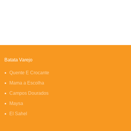
Batata Varejo
Quente E Crocante
Mama a Escolha
Campos Dourados
Maysa
El Sahel