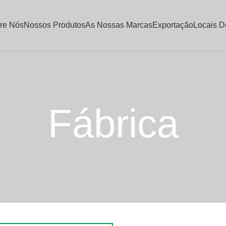
re Nós
Nossos Produtos
As Nossas Marcas
Exportação
Locais 
Fábrica