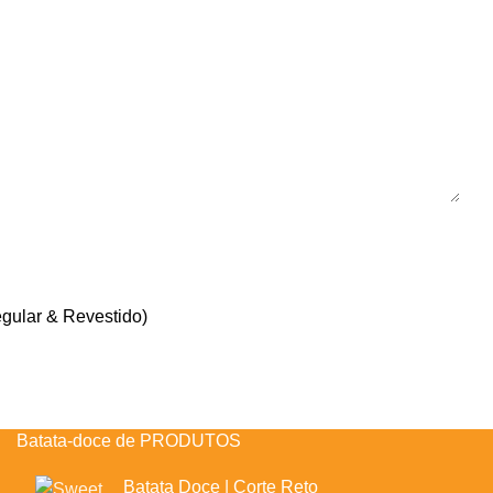
egular & Revestido)
Batata-doce de PRODUTOS
Batata Doce | Corte Reto