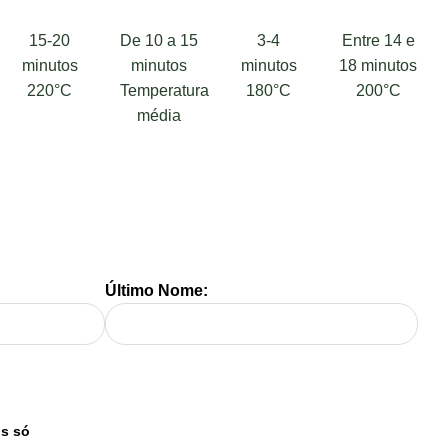
15-20
De 10 a 15
3-4
Entre 14 e
minutos
minutos
minutos
18 minutos
220°C
Temperatura
180°C
200°C
média
Último Nome: