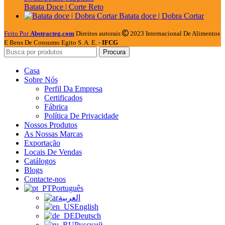
Batata Doce | Corte Reto
Batata doce | Dobra Cortar
Feito Por
Abstracteg.com
Direitos autorais
2023 Internacional De Alimentos
E Bens De Consumo Egito S. A. E. -
IFCG
Procura
Casa
Sobre Nós
Perfil Da Empresa
Certificados
Fábrica
Política De Privacidade
Nossos Produtos
As Nossas Marcas
Exportação
Locais De Vendas
Catálogos
Blogs
Contacte-nos
Português
العربية
English
Deutsch
Русский