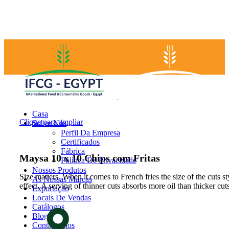
Casa
Clique para ampliar
Sobre Nós
Perfil Da Empresa
Certificados
Fábrica
Maysa 10 x 10 Chips com Fritas
Política De Privacidade
Nossos Produtos
Size matters. When it comes to French fries the size of the cuts st
As Nossas Marcas
effect. A serving of thinner cuts absorbs more oil than thicker cut
Exportação
Locais De Vendas
Catálogos
Blogs
Contacte-nos