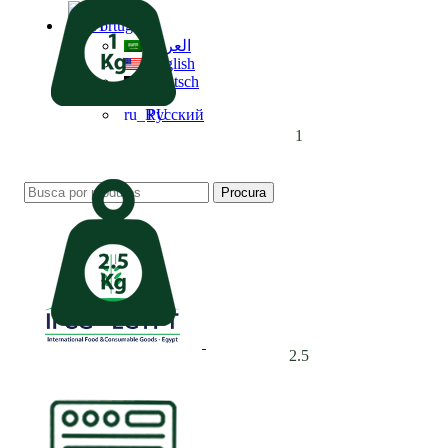
Português
العربية
English
Deutsch
Русский
1
Procura
MENU
2.5