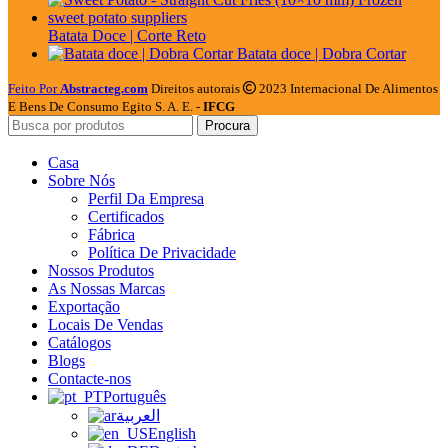
Batata Doce | Corte Reto
Batata doce | Dobra Cortar
Feito Por
Abstracteg.com
Direitos autorais
2023 Internacional De Alimentos
E Bens De Consumo Egito S. A. E. -
IFCG
Procura
Casa
Sobre Nós
Perfil Da Empresa
Certificados
Fábrica
Política De Privacidade
Nossos Produtos
As Nossas Marcas
Exportação
Locais De Vendas
Catálogos
Blogs
Contacte-nos
Português
العربية
English