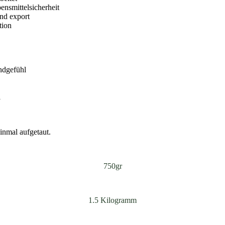
ensmittelsicherheit
und export
tion
undgefühl
l
inmal aufgetaut.
750gr
1.5 Kilogramm