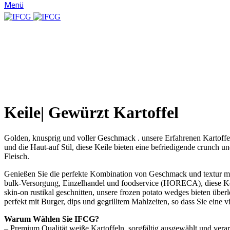
Menü
Klicken um zu vergrößern
Keile| Gewürzt Kartoffel
Golden, knusprig und voller Geschmack . unsere Erfahrenen Kartoffel
und die Haut-auf Stil, diese Keile bieten eine befriedigende crunch un
Fleisch.
Genießen Sie die perfekte Kombination von Geschmack und textur mit 
bulk-Versorgung, Einzelhandel und foodservice (HORECA), diese Keil
skin-on rustikal geschnitten, unsere frozen potato wedges bieten über
perfekt mit Burger, dips und gegrilltem Mahlzeiten, so dass Sie eine
Warum Wählen Sie IFCG?
– Premium Qualität weiße Kartoffeln, sorgfältig ausgewählt und verar