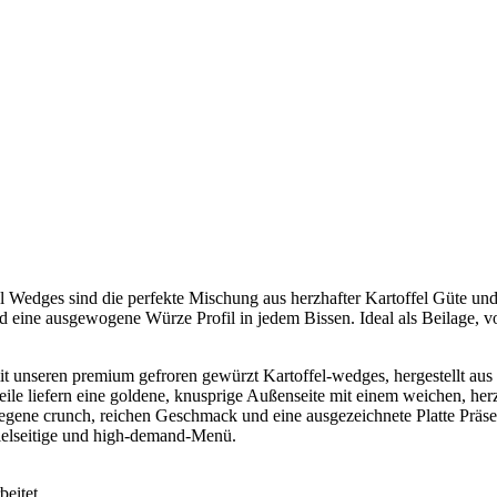
 Wedges sind die perfekte Mischung aus herzhafter Kartoffel Güte und 
d eine ausgewogene Würze Profil in jedem Bissen. Ideal als Beilage, vor
unseren premium gefroren gewürzt Kartoffel-wedges, hergestellt aus s
e liefern eine goldene, knusprige Außenseite mit einem weichen, her
legene crunch, reichen Geschmack und eine ausgezeichnete Platte Präsent
 vielseitige und high-demand-Menü.
beitet