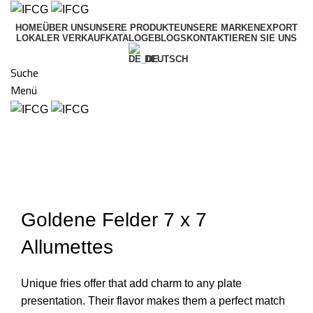
HOME
ÜBER UNS
UNSERE PRODUKTE
UNSERE MARKEN
EXPORT
LOKALER VERKAUF
KATALOGE
BLOGS
KONTAKTIEREN SIE UNS
DEUTSCH
Suche
Menü
Klicken um zu vergrößern
Goldene Felder 7 x 7
Allumettes
Unique fries offer that add charm to any plate
presentation. Their flavor makes them a perfect match