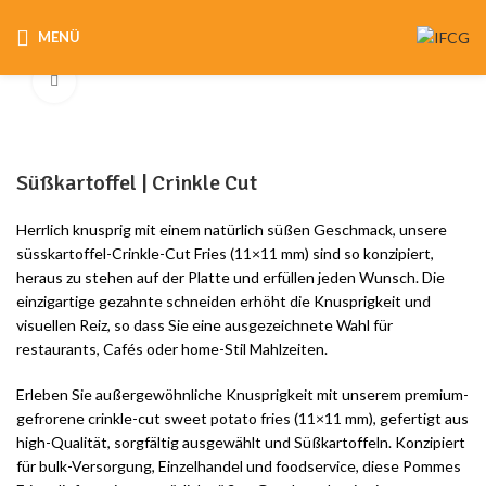
MENÜ
Klicken um zu vergrößern
Süßkartoffel | Crinkle Cut
Herrlich knusprig mit einem natürlich süßen Geschmack, unsere
süsskartoffel-Crinkle-Cut Fries (11×11 mm) sind so konzipiert,
heraus zu stehen auf der Platte und erfüllen jeden Wunsch. Die
einzigartige gezahnte schneiden erhöht die Knusprigkeit und
visuellen Reiz, so dass Sie eine ausgezeichnete Wahl für
restaurants, Cafés oder home-Stil Mahlzeiten.
Erleben Sie außergewöhnliche Knusprigkeit mit unserem premium-
gefrorene crinkle-cut sweet potato fries (11×11 mm), gefertigt aus
high-Qualität, sorgfältig ausgewählt und Süßkartoffeln. Konzipiert
für bulk-Versorgung, Einzelhandel und foodservice, diese Pommes