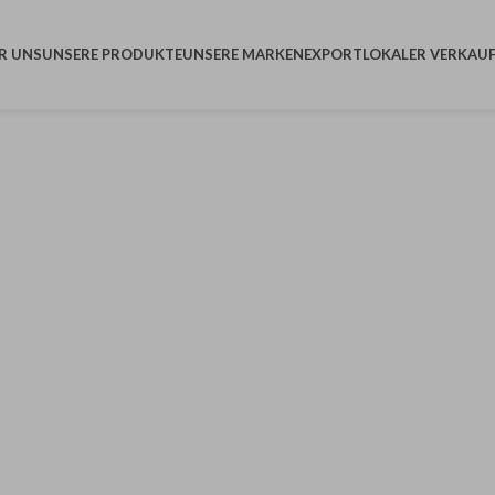
R UNS
UNSERE PRODUKTE
UNSERE MARKEN
EXPORT
LOKALER VERKAU